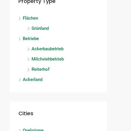
Property Type
Flächen
Grünland
Betriebe
Ackerbaubetrieb
Milchviehbetrieb
Reiterhof
Ackerland
Cities
Ovelgönne