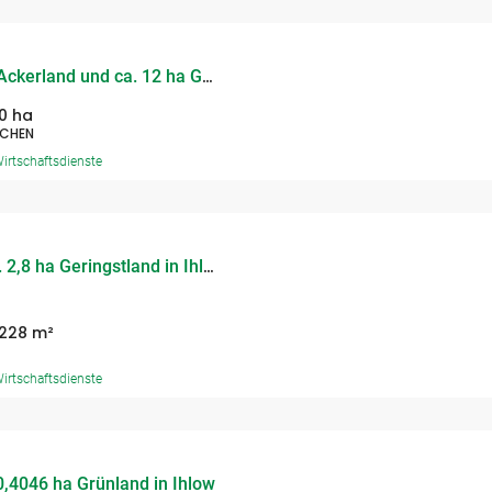
Verkauf von ca. 16 ha Ackerland und ca. 12 ha Grünland in Westerstede-Mansie
0 ha
ÄCHEN
irtschaftsdienste
9272 – Verkauf von ca. 2,8 ha Geringstland in Ihlienworth
.228 m²
irtschaftsdienste
0,4046 ha Grünland in Ihlow