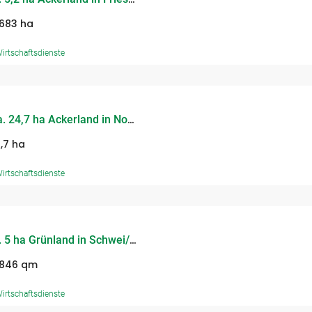
2683 ha
irtschaftsdienste
H 736 – Verkauf von ca. 24,7 ha Ackerland in Nordwestmecklenburg
,7 ha
irtschaftsdienste
9276 – Verkauf von ca. 5 ha Grünland in Schwei/Landkreis Wesermarsch
.846 qm
irtschaftsdienste