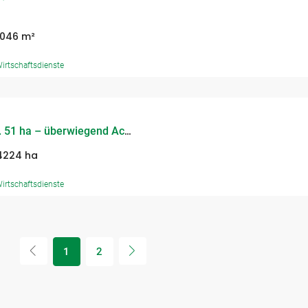
046 m²
irtschaftsdienste
9269 – Verkauf von ca. 51 ha – überwiegend Ackerland – im Landkreis Rostock
,4224 ha
irtschaftsdienste
1
2