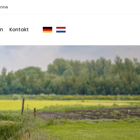
önne
on
Kontakt