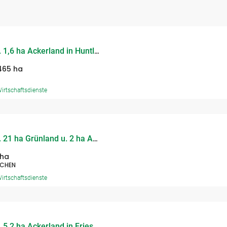
9282 – Verkauf von ca. 1,6 ha Ackerland in Huntlosen/Landkreis Oldenburg
465 ha
irtschaftsdienste
9279 – Verkauf von ca. 21 ha Grünland u. 2 ha Ackerland in Varel
 ha
ÄCHEN
irtschaftsdienste
9277 – Verkauf von ca. 5,2 ha Ackerland in Friesland